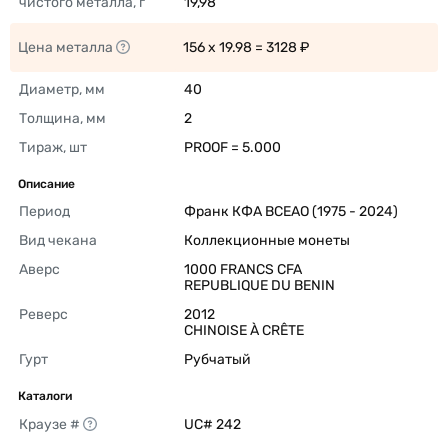
чистого металла, г
19,98 
Цена металла
156 x 19.98 = 3128 ₽ 
Диаметр, мм
40 
Толщина, мм
2 
Тираж, шт
PROOF = 5.000 
Описание
Период
Франк КФА BCEAO (1975 - 2024) 
Вид чекана
Коллекционные монеты 
Аверс
1000 FRANCS CFA

REPUBLIQUE DU BENIN 
Реверс
2012

CHINOISE À CRÊTE 
Гурт
Рубчатый 
Каталоги
Краузе #
UC# 242 