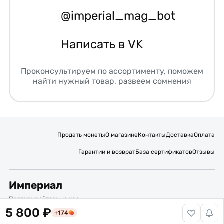
@imperial_mag_bot
Написать в VK
Проконсультируем по ассортименту, поможем
найти нужный товар, развеем сомнения
Продать монеты
О магазине
Контакты
Доставка
Оплата
Гарантии и возврат
База сертификатов
Отзывы
Империал
Подписывайтесь на нас:
5 800 ₽
+174
Вакансии
Публичная оферта