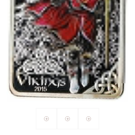
+
+
+