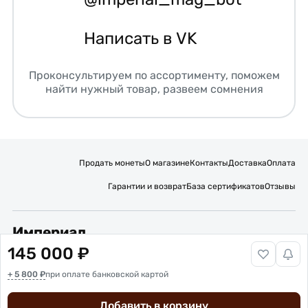
Написать в VK
Проконсультируем по ассортименту, поможем
найти нужный товар, развеем сомнения
Продать монеты
О магазине
Контакты
Доставка
Оплата
Гарантии и возврат
База сертификатов
Отзывы
Империал
145 000 ₽
Подписывайтесь на нас:
+ 5 800 ₽
Вакансии
при оплате банковской картой
Публичная оферта
Политика обработки персональных данных
Карта сайта
Добавить в корзину