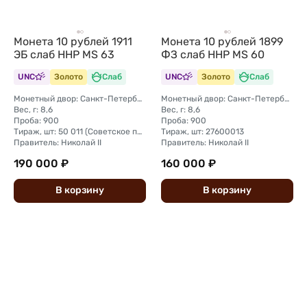
Монета 10 рублей 1911
Монета 10 рублей 1899
ЭБ слаб ННР MS 63
ФЗ слаб ННР MS 60
UNC
Золото
Слаб
UNC
Золото
Слаб
Монетный двор: Санкт-Петербургский монетный двор
Монетный двор: Санкт-Петербургский монетный двор
Вес, г: 8,6
Вес, г: 8,6
Проба: 900
Проба: 900
Тираж, шт: 50 011 (Советское правительство с декабря 1925 г. по март 1926 г. отчеканило 2 011 000 10-ти рублевого достоинства царского образца, предположительно штемпелями 1911 г.)
Тираж, шт: 27600013
Правитель: Николай II
Правитель: Николай II
190 000 ₽
160 000 ₽
В
корзину
В
корзину