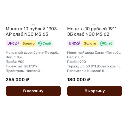
Монета 10 рублей 1903
Монета 10 рублей 1911
АР слаб NGC MS 63
ЭБ слаб NGC MS 62
UNC
Золото
Слаб
UNC
Золото
Слаб
Монетный двор: Санкт-Петербургский монетный двор
Монетный двор: Санкт-Петербургский монетный двор
Вес, г: 8,6
Вес, г: 8,6
Проба: 900
Проба: 900
Тираж, шт: 2817019
Тираж, шт: 50 011 (Советское правительство с декабря 1925 г. по март 1926 г. отчеканило 2 011 000 10-ти рублевого достоинства царского образца, предположительно штемпелями 1911 г.)
Правитель: Николай II
Правитель: Николай II
255 000 ₽
180 000 ₽
В
корзину
В
корзину