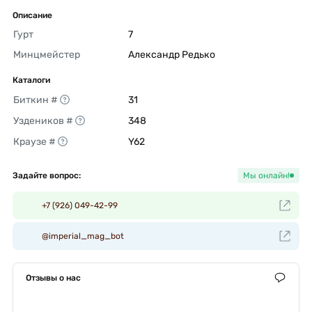
Описание
Гурт
7 
Минцмейстер
Александр Редько 
Каталоги
Биткин #
31 
Уздеников #
348 
Краузе #
Y62 
Задайте вопрос:
Мы онлайн!
+7 (926) 049-42-99
@imperial_mag_bot
Отзывы о нас