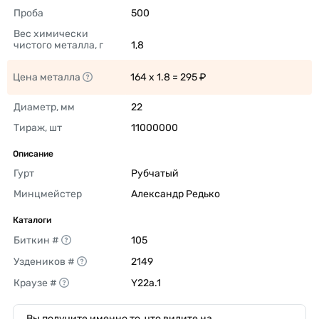
Проба
500 
Вес химически 
чистого металла, г
1,8 
Цена металла
164 x 1.8 = 295 ₽ 
Диаметр, мм
22 
Тираж, шт
11000000 
Описание
Гурт
Рубчатый 
Минцмейстер
Александр Редько 
Каталоги
Биткин #
105 
Уздеников #
2149 
Краузе #
Y22a.1 
Вы получите именно то, что видите на