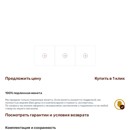
+
+
+
Предложить цену
Купить в 1 клик
100% подлинная монета
Мы продаем только подлинные монеты. Если монета окажется подделкой, мы
полностью вернем Вам деньги и компенсируем стоимость экспертизы.
По запросу мы можем оформить независимое заключение о подлинности на любой
товар из нашего магазина.
Посмотреть гарантии и условия возврата
Комплектация и сохранность