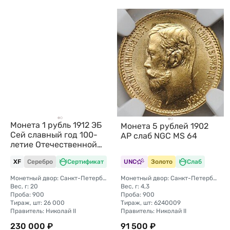
Монета 1 рубль 1912 ЭБ
Монета 5 рублей 1902
Сей славный год 100-
АР слаб NGC MS 64
летие Отечественной
войны 1812
XF
Серебро
Сертификат
UNC
Золото
Слаб
Монетный двор: Санкт-Петербургский монетный двор
Монетный двор: Санкт-Петербургский монетный двор
Вес, г: 20
Вес, г: 4,3
Проба: 900
Проба: 900
Тираж, шт: 26 000
Тираж, шт: 6240009
Правитель: Николай II
Правитель: Николай II
230 000 ₽
91 500 ₽