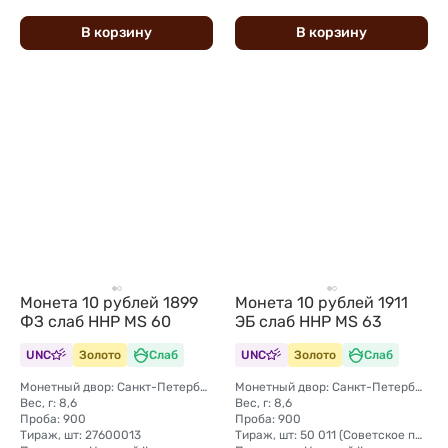
В
корзину
В
корзину
Монета 10 рублей 1899
Монета 10 рублей 1911
ФЗ слаб ННР MS 60
ЭБ слаб ННР MS 63
UNC
Золото
Слаб
UNC
Золото
Слаб
Монетный двор: Санкт-Петербургский монетный двор
Монетный двор: Санкт-Петербургский монетный двор
Вес, г: 8,6
Вес, г: 8,6
Проба: 900
Проба: 900
Тираж, шт: 27600013
Тираж, шт: 50 011 (Советское правительство с декабря 1925 г. по март 1926 г. отчеканило 2 011 000 10-ти рублевого достоинства царского образца, предположительно штемпелями 1911 г.)