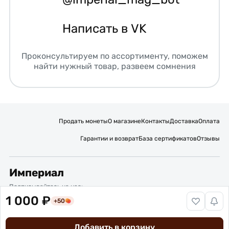
Написать в VK
Проконсультируем по ассортименту, поможем
найти нужный товар, развеем сомнения
Продать монеты
О магазине
Контакты
Доставка
Оплата
Гарантии и возврат
База сертификатов
Отзывы
Империал
Подписывайтесь на нас:
1 000 ₽
+50
Вакансии
Публичная оферта
Политика обработки персональных данных
Карта сайта
Добавить в корзину