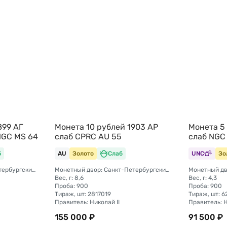
899 АГ
Монета 10 рублей 1903 АР
Монета 5
NGC MS 64
слаб CPRC AU 55
слаб NGC
б
AU
Золото
Слаб
UNC
Зо
Монетный двор: Санкт-Петербургский монетный двор
Монетный двор: Санкт-Петербургский монетный двор
Вес, г: 8,6
Вес, г: 4,3
Проба: 900
Проба: 900
Тираж, шт: 2817019
Тираж, шт: 
Правитель: Николай II
Правитель: Н
155 000 ₽
91 500 ₽