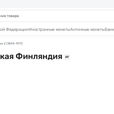
кой Федерации
Иностранные монеты
Античные монеты
Бан
я 2 (1894-1917)
ская Финляндия
XF