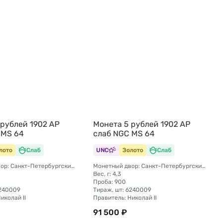
 рублей 1902 АР
Монета 5 рублей 1902 АР
 MS 64
слаб NGC MS 64
лото
Слаб
UNC
Золото
Слаб
Монетный двор: Санкт-Петербургский монетный двор
Монетный двор: Санкт-Петербургский монетный двор
Вес, г: 4,3
Проба: 900
6240009
Тираж, шт: 6240009
иколай II
Правитель: Николай II
91 500 ₽