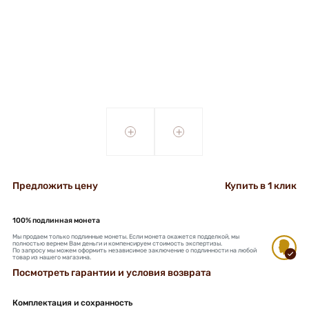
+
+
Предложить цену
Купить в 1 клик
100% подлинная монета
Мы продаем только подлинные монеты. Если монета окажется подделкой, мы
полностью вернем Вам деньги и компенсируем стоимость экспертизы.
По запросу мы можем оформить независимое заключение о подлинности на любой
товар из нашего магазина.
Посмотреть гарантии и условия возврата
Комплектация и сохранность