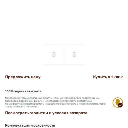
+
+
Предложить цену
Купить в 1 клик
100% подлинная монета
Мы продаем только подлинные монеты. Если монета окажется подделкой, мы
полностью вернем Вам деньги и компенсируем стоимость экспертизы.
По запросу мы можем оформить независимое заключение о подлинности на любой
товар из нашего магазина.
Посмотреть гарантии и условия возврата
Комплектация и сохранность