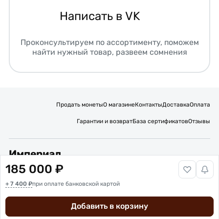
Написать в VK
Проконсультируем по ассортименту, поможем
найти нужный товар, развеем сомнения
Продать монеты
О магазине
Контакты
Доставка
Оплата
Гарантии и возврат
База сертификатов
Отзывы
Империал
185 000 ₽
Подписывайтесь на нас:
+ 7 400 ₽
Вакансии
при оплате банковской картой
Публичная оферта
Политика обработки персональных данных
Карта сайта
Добавить в корзину
© 2016 – 2026 ИП Титов Александр Михайлович