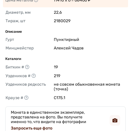
Цена металла
11410 x 6 = 68460 ₽ 
Диаметр, мм
22,6 
Тираж, шт
2180029 
Описание
Гурт
Пунктирный 
Минцмейстер
Алексей Чадов 
Каталоги
Биткин #
19 
Уздеников #
219 
Уздеников редкость
не совсем обыкновенная монета 
(точка) 
Краузе #
C175.1 
Монета в единственном экземпляре,
представлена на фото. Вы получите
именно то, что видите на фотографии
Запросить еще фото