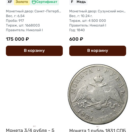
XF
Золото
Сертификат
F
Медь
Монетный двор: Санкт-Петербургский монетный двор
Монетный двор: Сузунский монетный двор (Сибирь)
Вес, г: 6,54
Вес, г: 10.24 г.
Проба: 917
Тираж, шт: 4 500 000
Тираж, шт: 1668003
Правитель: Николай I
Правитель: Николай I
Год: 1840
175 000 ₽
600 ₽
В
корзину
В
корзину
Монета 3/4 рубля - 5
Монета 1 рубль 1831 СПБ