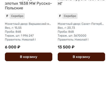
злотых 1838 МW Русско-
НГ
Польские
F
Серебро
F
Серебро
Монетный двор: Варшавсикй монетный двор (Польша)
Монетный двор: Санкт-Петербургский монетный двор
Вес, г: 15,55
Вес, г: 20,73
Проба: 868
Проба: 868
Тираж, шт: 1 996 247
Тираж, шт: 3670000
Правитель: Николай I
Правитель: Николай I
6 000 ₽
13 500 ₽
В
корзину
В
корзину