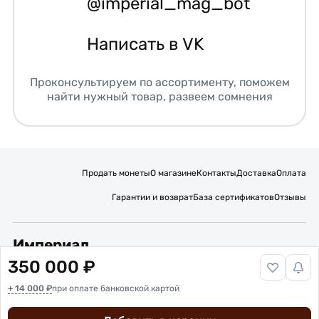
@imperial_mag_bot
Написать в VK
Проконсультируем по ассортименту, поможем
найти нужный товар, развеем сомнения
Продать монеты
О магазине
Контакты
Доставка
Оплата
Гарантии и возврат
База сертификатов
Отзывы
Империал
350 000 ₽
Подписывайтесь на нас:
+ 14 000 ₽
при оплате банковской картой
Вакансии
Публичная оферта
Политика обработки персональных данных
Карта сайта