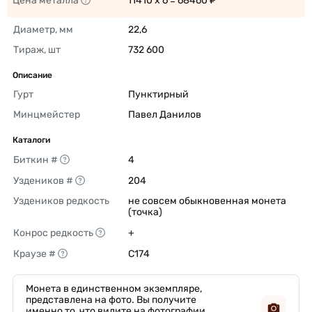
Цена металла
11410 x 6 = 68460 ₽ 
Диаметр, мм
22,6 
Тираж, шт
732 600 
Описание
Гурт
Пунктирный 
Минцмейстер
Павел Данилов 
Каталоги
Биткин #
4 
Уздеников #
204 
Уздеников редкость
не совсем обыкновенная монета 
(точка) 
Конрос редкость
+ 
Краузе #
C174 
Монета в единственном экземпляре,
представлена на фото. Вы получите
именно то, что видите на фотографии