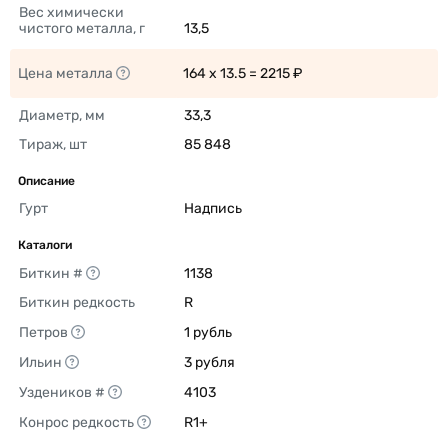
Вес химически 
чистого металла, г
13,5 
Цена металла
164 x 13.5 = 2215 ₽ 
Диаметр, мм
33,3 
Тираж, шт
85 848 
Описание
Гурт
Надпись 
Каталоги
Биткин #
1138 
Биткин редкость
R 
Петров
1 рубль 
Ильин
3 рубля 
Уздеников #
4103 
Конрос редкость
R1+ 