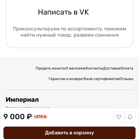
Написать в VK
Проконсультируем по ассортименту, поможем
найти нужный товар, развеем сомнения
Продать монеты
О магазине
Контакты
Доставка
Оплата
Гарантии и возврат
База сертификатов
Отзывы
Империал
Подписывайтесь на нас:
9 000 ₽
+270
Вакансии
Публичная оферта
Политика обработки персональных данных
Карта сайта
Добавить в корзину
© 2016 – 2026 ИП Титов Александр Михайлович