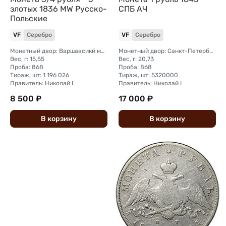
злотых 1836 МW Русско-
СПБ АЧ
Польские
VF
Серебро
VF
Серебро
Монетный двор: Варшавсикй монетный двор (Польша)
Монетный двор: Санкт-Петербургский монетный двор
Вес, г: 15,55
Вес, г: 20,73
Проба: 868
Проба: 868
Тираж, шт: 1 196 026
Тираж, шт: 5320000
Правитель: Николай I
Правитель: Николай I
8 500 ₽
17 000 ₽
В
корзину
В
корзину