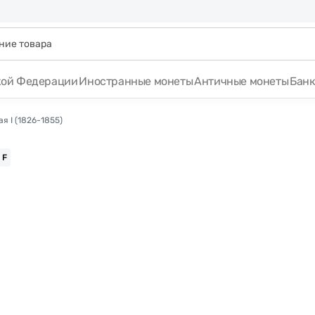
кой Федерации
Иностранные монеты
Античные монеты
Бан
я I (1826-1855)
F