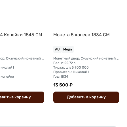
/4 Копейки 1845 СМ
Монета 5 копеек 1834 СМ
AU
Медь
Монетный двор: Сузунский монетный двор (Сибирь)
Монетный двор: Сузунский монетный двор (Сибирь)
Вес, г: 22.72 г.
иколай I
Тираж, шт: 5 900 000
Правитель: Николай I
 копейки
Год: 1834
13 500 ₽
авить
в
корзину
Добавить
в
корзину