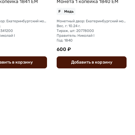
копейка 1841 ЕМ
Монета 1 копейка 1840 ЕМ
F
Медь
Монетный двор: Екатеринбургский монетный двор
Монетный двор: Екатеринбургский монетный двор
.
Вес, г: 10.24 г.
9341200
Тираж, шт: 20778000
иколай I
Правитель: Николай I
Год: 1840
600 ₽
авить
в
корзину
Добавить
в
корзину