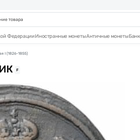
кой Федерации
Иностранные монеты
Античные монеты
Бан
я I (1826-1855)
 ИК
F