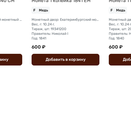
840 СМ
Монета 1 копейка 1841 ЕМ
Монета 1
F
Медь
F
Медь
Монетный двор: Сузунский монетный двор (Сибирь)
Монетный двор: Екатеринбургский монетный двор
Вес, г: 10.24 г.
Вес, г: 10.24 г
Тираж, шт: 19341200
Тираж, шт: 
Правитель: Николай I
Правитель: Н
Год: 1841
Год: 1840
600 ₽
600 ₽
зину
Добавить
в
корзину
Доб