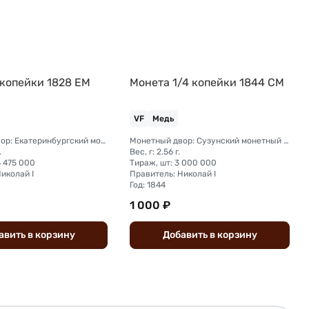
 копейки 1828 ЕМ
Монета 1/4 копейки 1844 СМ
VF
Медь
Монетный двор: Екатеринбургский монетный двор
Монетный двор: Сузунский монетный двор (Сибирь)
.
Вес, г: 2.56 г.
4 475 000
Тираж, шт: 3 000 000
иколай I
Правитель: Николай I
Год: 1844
1 000 ₽
авить
в
корзину
Добавить
в
корзину