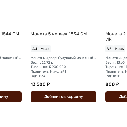
 1844 СМ
Монета 5 копеек 1834 СМ
Монета 2
ИК
AU
Медь
VF
Медь
Монетный двор: Сузунский монетный двор (Сибирь)
Монетный двор: Сузунский монетный двор (Сибирь)
Вес, г: 22.72 г.
Вес, г: 13.65 г
Тираж, шт: 5 900 000
Тираж, шт: 1
Правитель: Николай I
Правитель: Н
Год: 1834
Год: 1828
13 500 ₽
800 ₽
зину
Добавить
в
корзину
Доб