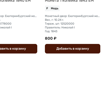
 копейка 1840 ЕМ
Монета 1 копейка 1843 ЕМ
F
Медь
Монетный двор: Екатеринбургский монетный двор
Монетный двор: Екатеринбургский монетный двор
.
Вес, г: 10.24 г.
20778000
Тираж, шт: 12520000
иколай I
Правитель: Николай I
Год: 1843
800 ₽
авить
в
корзину
Добавить
в
корзину