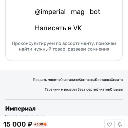
@imperial_mag_bot
Написать в VK
Проконсультируем по ассортименту, поможем
найти нужный товар, развеем сомнения
Продать монеты
О магазине
Контакты
Доставка
Оплата
Гарантии и возврат
База сертификатов
Отзывы
Империал
Подписывайтесь на нас:
15 000 ₽
+300
Вакансии