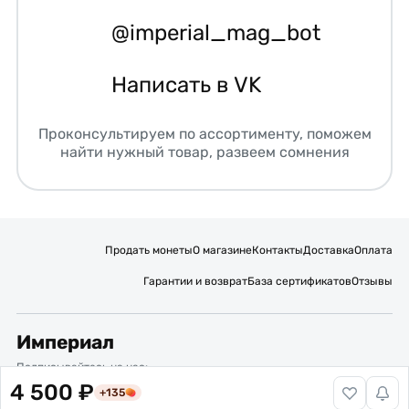
@imperial_mag_bot
Написать в VK
Проконсультируем по ассортименту, поможем
найти нужный товар, развеем сомнения
Продать монеты
О магазине
Контакты
Доставка
Оплата
Гарантии и возврат
База сертификатов
Отзывы
Империал
Подписывайтесь на нас:
4 500 ₽
+135
Вакансии