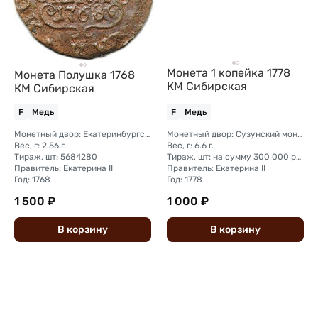
Монета 1 копейка 1778
Монета Полушка 1768
КМ Сибирская
КМ Сибирская
F
Медь
F
Медь
Монетный двор: Екатеринбургский монетный двор
Монетный двор: Сузунский монетный двор (Сибирь)
Вес, г: 2.56 г.
Вес, г: 6.6 г.
Тираж, шт: 5684280
Тираж, шт: на сумму 300 000 рублей (сумма 10 копеек + 5 копеек +2 копейки + 1 копейка + денга + полушка)
Правитель: Екатерина II
Правитель: Екатерина II
Год: 1768
Год: 1778
1 500 ₽
1 000 ₽
В
корзину
В
корзину