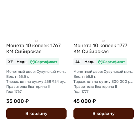
Монета 10 копеек 1767
Монета 10 копеек 1777
КМ Сибирская
КМ Сибирская
XF
Медь
Сертификат
AU
Медь
Сертификат
Монетный двор: Сузунский монетный двор (Сибирь)
Монетный двор: Сузунский монетный двор (Сибирь)
Вес, г: 65.5 г.
Вес, г: 65.5 г.
Тираж, шт: на сумму 258 954 рубля 5 копеек (сумма 10 копеек + 5 копеек +2 копейки + 1 копейка + денга + полушка)
Тираж, шт: на сумму 300 000 рублей (сумма 10 копеек + 5 копеек +2 копейки + 1 копейка + денга + полушка)
Правитель: Екатерина II
Правитель: Екатерина II
Год: 1767
Год: 1777
35 000 ₽
45 000 ₽
В
корзину
В
корзину