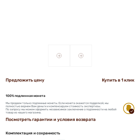
+
+
Предложить цену
Купить в 1 клик
100% подлинная монета
Мы продаем только подлинные монеты. Если монета окажется подделкой, мы
полностью вернем Вам деньги и компенсируем стоимость экспертизы.
По запросу мы можем оформить независимое заключение о подлинности на любой
товар из нашего магазина.
Посмотреть гарантии и условия возврата
Комплектация и сохранность