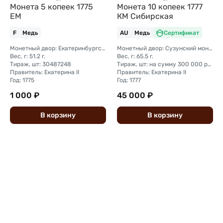
Монета 5 копеек 1775
Монета 10 копеек 1777
ЕМ
КМ Сибирская
F
Медь
AU
Медь
Сертификат
Монетный двор: Екатеринбургский монетный двор
Монетный двор: Сузунский монетный двор (Сибирь)
Вес, г: 51.2 г.
Вес, г: 65.5 г.
Тираж, шт: 30487248
Тираж, шт: на сумму 300 000 рублей (сумма 10 копеек + 5 копеек +2 копейки + 1 копейка + денга + полушка)
Правитель: Екатерина II
Правитель: Екатерина II
Год: 1775
Год: 1777
1 000 ₽
45 000 ₽
В
корзину
В
корзину