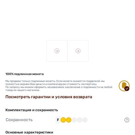
+
+
100% подлинная монета
Мы продаем только подлинные монеты. Если монета окажется подделкой, мы
полностью вернем Вам деньги и компенсируем стоимость экспертизы.
По запросу мы можем оформить независимое заключение о подлинности на любой
товар из нашего магазина.
Посмотреть гарантии и условия возврата
Комплектация и сохранность
Сохранность
F
Основные характеристики