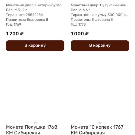
Монетный двор: Екатеринбургский монетный двор
Монетный двор: Сузунский монетный двор (Сибирь)
Вес, г: 51.2 г.
Вес, г: 6.6 г.
Тираж, шт: 28542254
Тираж, шт: на сумму 300 000 рублей (сумма 10 копеек + 5 копеек +2 копейки + 1 копейка + денга + полушка)
Правитель: Екатерина II
Правитель: Екатерина II
Год: 1769
Год: 1778
1 200 ₽
1 000 ₽
В
корзину
В
корзину
Монета Полушка 1768
Монета 10 копеек 1767
КМ Сибирская
КМ Сибирская