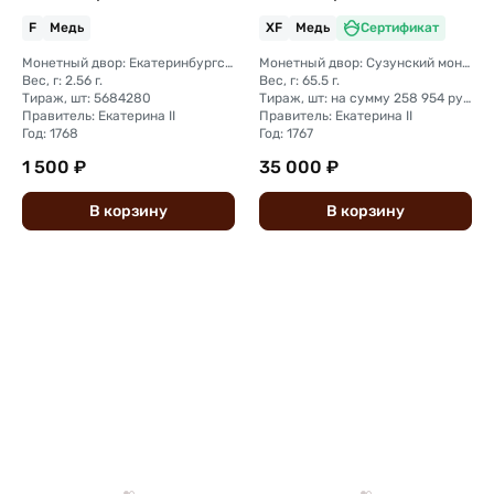
F
Медь
XF
Медь
Сертификат
Монетный двор: Екатеринбургский монетный двор
Монетный двор: Сузунский монетный двор (Сибирь)
Вес, г: 2.56 г.
Вес, г: 65.5 г.
Тираж, шт: 5684280
Тираж, шт: на сумму 258 954 рубля 5 копеек (сумма 10 копеек + 5 копеек +2 копейки + 1 копейка + денга + полушка)
Правитель: Екатерина II
Правитель: Екатерина II
Год: 1768
Год: 1767
1 500 ₽
35 000 ₽
В
корзину
В
корзину