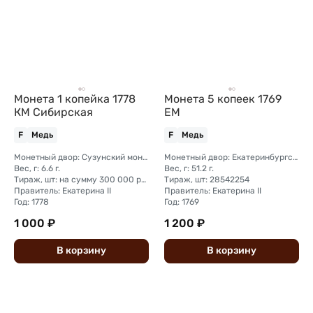
Монета 1 копейка 1778
Монета 5 копеек 1769
КМ Сибирская
ЕМ
F
Медь
F
Медь
Монетный двор: Сузунский монетный двор (Сибирь)
Монетный двор: Екатеринбургский монетный двор
Вес, г: 6.6 г.
Вес, г: 51.2 г.
Тираж, шт: на сумму 300 000 рублей (сумма 10 копеек + 5 копеек +2 копейки + 1 копейка + денга + полушка)
Тираж, шт: 28542254
Правитель: Екатерина II
Правитель: Екатерина II
Год: 1778
Год: 1769
1 000 ₽
1 200 ₽
В
корзину
В
корзину