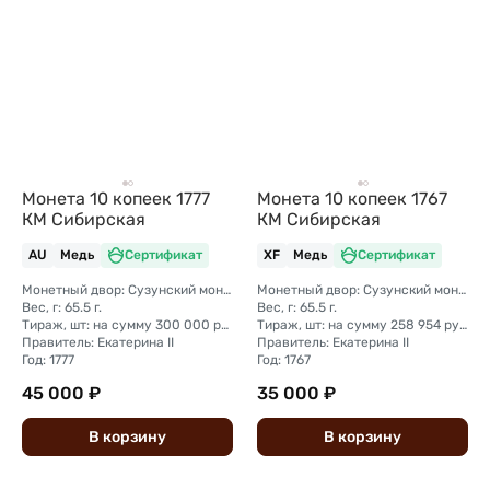
Монета 10 копеек 1777
Монета 10 копеек 1767
КМ Сибирская
КМ Сибирская
AU
Медь
Сертификат
XF
Медь
Сертификат
Монетный двор: Сузунский монетный двор (Сибирь)
Монетный двор: Сузунский монетный двор (Сибирь)
Вес, г: 65.5 г.
Вес, г: 65.5 г.
Тираж, шт: на сумму 300 000 рублей (сумма 10 копеек + 5 копеек +2 копейки + 1 копейка + денга + полушка)
Тираж, шт: на сумму 258 954 рубля 5 копеек (сумма 10 копеек + 5 копеек +2 копейки + 1 копейка + денга + полушка)
Правитель: Екатерина II
Правитель: Екатерина II
Год: 1777
Год: 1767
45 000 ₽
35 000 ₽
В
корзину
В
корзину