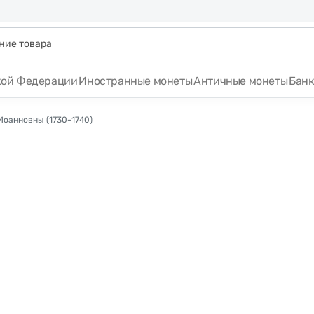
кой Федерации
Иностранные монеты
Античные монеты
Бан
оанновны (1730-1740)