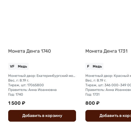
Монета Денга 1740
Монета Денга 1731
VF
Медь
F
Медь
Монетный двор: Екатеринбургский монетный двор
Вес, г: 8.19 г.
Вес, г: 8.19 г.
Тираж, шт: 17065800
Тираж, шт: 346 000-349 0
Правитель: Анна Иоанновна
Правитель: Анна Иоаннов
Год: 1740
Год: 1731
1 500 ₽
800 ₽
Добавить
в
корзину
Добавить
в
кор