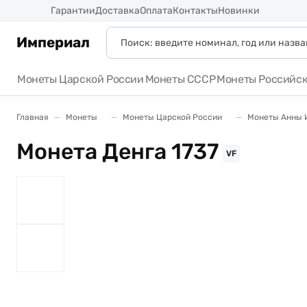
Россия
Гарантии
Доставка
Оплата
Контакты
Новинки
Империал
Монеты Царской России
Монеты СССР
Монеты Российс
Главная
Монеты
Монеты Царской России
Монеты Анны И
Монета Денга 1737
VF