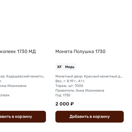
 копеек 1730 МД
Монета Полушка 1730
XF
Медь
Монетный двор: Кадашевский монетный двор (Москва)
Монетный двор: Красный монетный двор (Москва)
г.
Вес, г: 8.19 г.; 4.1 г.
Анна Иоанновна
Тираж, шт: 7000
Правитель: Анна Иоанновна
копеек
Год: 1730
2 000 ₽
авить
в
корзину
Добавить
в
корзину