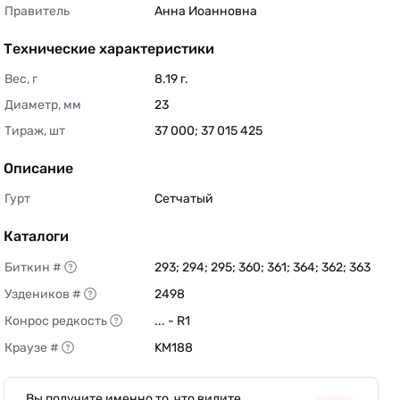
Правитель
Анна Иоанновна 
Технические характеристики
Вес, г
8.19 г. 
Диаметр, мм
23 
Тираж, шт
37 000; 37 015 425 
Описание
Гурт
Сетчатый 
Каталоги
Биткин #
293; 294; 295; 360; 361; 364; 362; 363 
Уздеников #
2498 
Конрос редкость
... - R1 
Краузе #
KM188 
Вы получите именно то, что видите