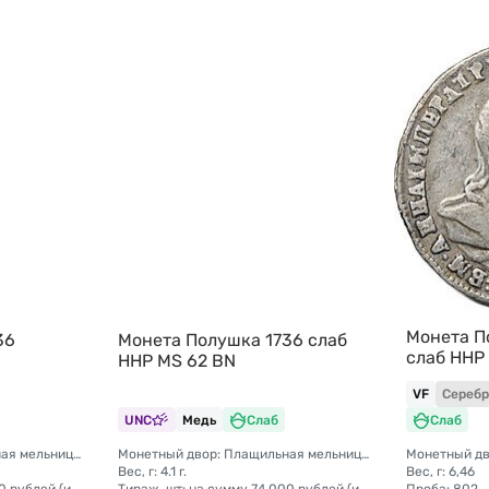
Монета П
36
Монета Полушка 1736 слаб
слаб ННР 
ННР MS 62 BN
VF
Серебр
UNC
Медь
Слаб
Слаб
Монетный двор: Плащильная мельница на р. Яузе; Екатеринбургский монетный двор
Монетный двор: Плащильная мельница на р. Яузе; Екатеринбургский монетный двор
Вес, г: 4.1 г.
Вес, г: 6,46