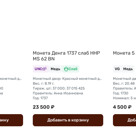
Монета Денга 1737 слаб ННР
Монета 5
MS 62 BN
UNC
Медь
Слаб
VG
Медь
Монетный двор: Красный монетный двор (Москва)
Монетный двор: Красный монетный двор (Москва); Екатеринбургский монетный двор
Вес, г: 8.19 г.
Вес, г: 20.48 
00
Тираж, шт: 37 000; 37 015 425
Правитель: 
на
Правитель: Анна Иоанновна
Год: 1730
Год: 1737
Номинал: 5 
23 500 ₽
4 500 ₽
зину
Добавить
в
корзину
Доб