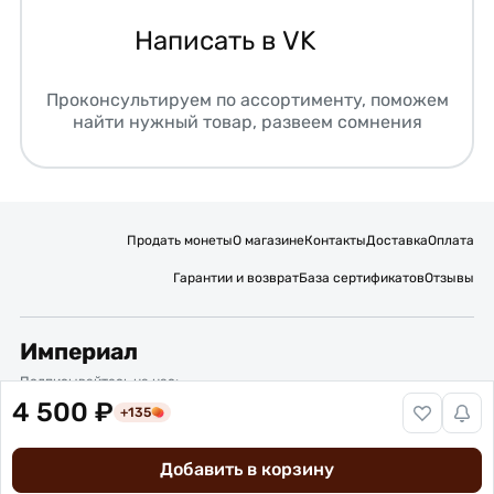
Написать в VK
Проконсультируем по ассортименту, поможем
найти нужный товар, развеем сомнения
Продать монеты
О магазине
Контакты
Доставка
Оплата
Гарантии и возврат
База сертификатов
Отзывы
Империал
Подписывайтесь на нас:
4 500 ₽
+135
Вакансии
Публичная оферта
Политика обработки персональных данных
Карта сайта
Добавить в корзину
© 2016 – 2026 ИП Титов Александр Михайлович