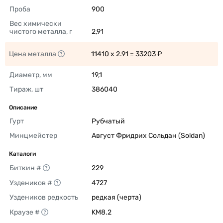
Проба
900 
Вес химически 
чистого металла, г
2,91 
Цена металла
11410 x 2.91 = 33203 ₽ 
Диаметр, мм
19,1 
Тираж, шт
386040 
Описание
Гурт
Рубчатый 
Минцмейстер
Август Фридрих Сольдан (Soldan) 
Каталоги
Биткин #
229 
Уздеников #
4727 
Уздеников редкость
редкая (черта) 
Краузе #
KM8.2 