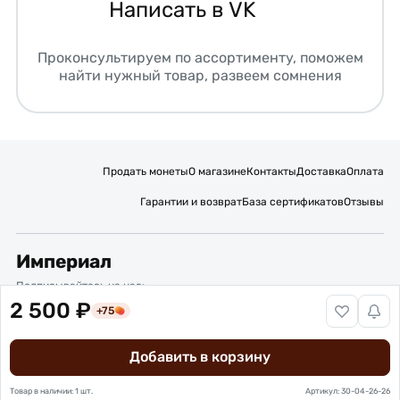
Написать в VK
Проконсультируем по ассортименту, поможем
найти нужный товар, развеем сомнения
Продать монеты
О магазине
Контакты
Доставка
Оплата
Гарантии и возврат
База сертификатов
Отзывы
Империал
Подписывайтесь на нас:
2 500 ₽
+75
Вакансии
Публичная оферта
Политика обработки персональных данных
Карта сайта
Добавить в корзину
© 2016 – 2026 ИП Титов Александр Михайлович
Нумизматический интернет-магазин “Империал”
Товар в наличии: 1 шт.
Артикул: 30-04-26-26