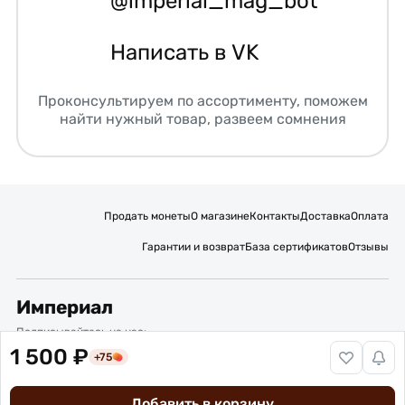
@imperial_mag_bot
Написать в VK
Проконсультируем по ассортименту, поможем
найти нужный товар, развеем сомнения
Продать монеты
О магазине
Контакты
Доставка
Оплата
Гарантии и возврат
База сертификатов
Отзывы
Империал
Подписывайтесь на нас:
1 500 ₽
+75
Вакансии
Публичная оферта
Политика обработки персональных данных
Карта сайта
Добавить в корзину