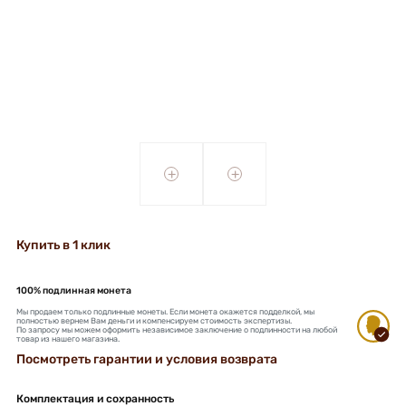
+
+
Купить в 1 клик
100% подлинная монета
Мы продаем только подлинные монеты. Если монета окажется подделкой, мы
полностью вернем Вам деньги и компенсируем стоимость экспертизы.
По запросу мы можем оформить независимое заключение о подлинности на любой
товар из нашего магазина.
Посмотреть гарантии и условия возврата
Комплектация и сохранность