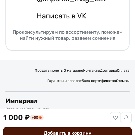
Написать в VK
Проконсультируем по ассортименту, поможем
найти нужный товар, развеем сомнения
Продать монеты
О магазине
Контакты
Доставка
Оплата
Гарантии и возврат
База сертификатов
Отзывы
Империал
Подписывайтесь на нас:
1 000 ₽
+50
Вакансии
Публичная оферта
Политика обработки персональных данных
Карта сайта
Добавить в корзину