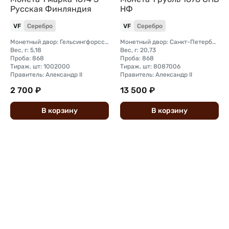
Русская Финляндия
НФ
VF
Серебро
VF
Серебро
Монетный двор: Гельсингфорсский монетный двор (Финляндия)
Монетный двор: Санкт-Петербургский монетный двор
Вес, г: 5,18
Вес, г: 20,73
Проба: 868
Проба: 868
Тираж, шт: 1002000
Тираж, шт: 8087006
Правитель: Александр II
Правитель: Александр II
2 700 ₽
13 500 ₽
В
корзину
В
корзину