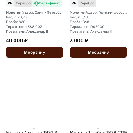
VF
Серебро
Сертификат
VF
Серебро
Монетный двор: Санкт-Петербургский монетный двор
Монетный двор: Гельсингфорсский монетный двор (Финляндия)
Вес, г: 20,73
Вес, г: 5,18
Проба: 868
Проба: 868
Тираж, шт: 1 388 003
Тираж, шт: 1002000
Правитель: Александр II
Правитель: Александр II
40 000 ₽
3 000 ₽
В
корзину
В
корзину
Монета 1 марка 1874 S
Монета 1 рубль 1878 СПБ