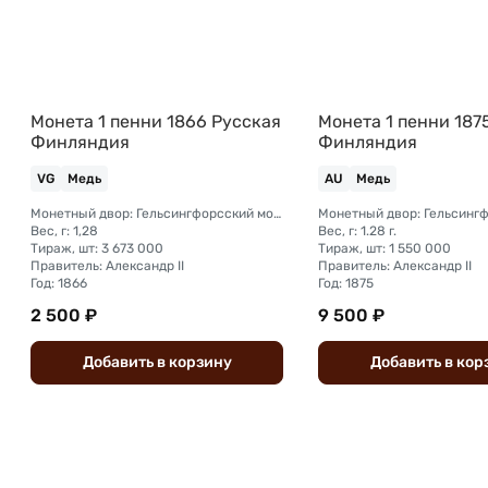
Монета 1 пенни 1866 Русская
Монета 1 пенни 187
Финляндия
Финляндия
VG
Медь
AU
Медь
Монетный двор: Гельсингфорсский монетный двор (Финляндия)
Вес, г: 1,28
Вес, г: 1.28 г.
Тираж, шт: 3 673 000
Тираж, шт: 1 550 000
Правитель: Александр II
Правитель: Александр II
Год: 1866
Год: 1875
2 500 ₽
9 500 ₽
Добавить
в
корзину
Добавить
в
кор