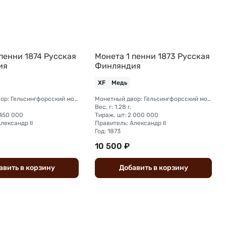
пенни 1874 Русская
Монета 1 пенни 1873 Русская
ия
Финляндия
XF
Медь
Монетный двор: Гельсингфорсский монетный двор (Финляндия)
Монетный двор: Гельсингфорсский монетный двор (Финляндия)
Вес, г: 1.28 г.
 450 000
Тираж, шт: 2 000 000
лександр II
Правитель: Александр II
Год: 1873
10 500 ₽
авить
в
корзину
Добавить
в
корзину