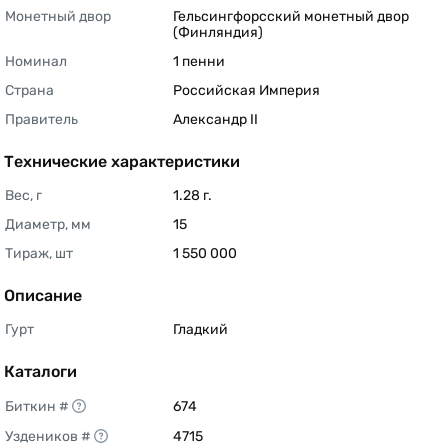
Монетный двор
Гельсингфорсский монетный двор 
(Финляндия) 
Номинал
1 пенни 
Страна
Российская Империя 
Правитель
Александр II 
Технические характеристики
Вес, г
1.28 г. 
Диаметр, мм
15 
Тираж, шт
1 550 000 
Описание
Гурт
Гладкий 
Каталоги
Биткин #
674 
Уздеников #
4715 