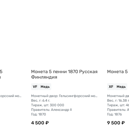
65
Монета 5 пенни 1870 Русская
Монета 5
я
Финляндия
VF
Медь
XF
Медь
Монетный двор: Гельсингфорсский монетный двор (Финляндия)
Монетный двор: Гельсингфорсский монетный двор (Финляндия)
Вес, г: 6.4 г.
Вес, г: 16.38 г
Тираж, шт: 300 000
Тираж, шт: 
Правитель: Александр II
Правитель: А
Год: 1870
Год: 1876
4 500 ₽
9 500 ₽