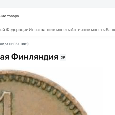
кой Федерации
Иностранные монеты
Античные монеты
Бан
дра II (1854-1881)
кая Финляндия
XF