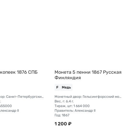
 копеек 1876 СПБ
Монета 5 пенни 1867 Русская
Финляндия
F
Медь
Монетный двор: Санкт-Петербургский монетный двор
Монетный двор: Гельсингфорсский монетный двор (Финляндия)
.
Вес, г: 6.4 г.
4655000
Тираж, шт: 1 664 000
лександр II
Правитель: Александр II
Год: 1867
1 200 ₽