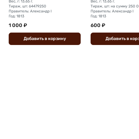
Вес, г: 13.65 г.
Вес, г: 13.65 г.
Тираж, шт: 64479250
Правитель: Александр I
Правитель: Александр I
Год: 1813
Год: 1813
1 000 ₽
600 ₽
Добавить
в
корзину
Добавить
в
кор