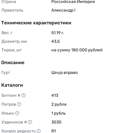
Страна
Российская Империя 
Правитель
Александр I 
Технические характеристики
Вес, г
51.19 г. 
Диаметр, мм
43,5 
Тираж, шт
на сумму 180 000 рублей 
Описание
Гурт
Шнур вправо 
Каталоги
Биткин #
413 
Петров
2 рубля 
Ильин
1 рубль 
Уздеников #
3030 
Конрос редкость
R1 