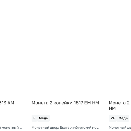
813 КМ
Монета 2 копейки 1817 ЕМ НМ
Монета 2
НМ
F
Медь
VF
Медь
Монетный двор: Сузунский монетный двор (Сибирь)
Монетный двор: Екатеринбургский монетный двор