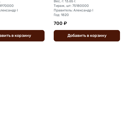
.
Вес, г: 13.65 г.
44970000
Тираж, шт: 75180000
лександр I
Правитель: Александр I
Год: 1820
700 ₽
авить
в
корзину
Добавить
в
корзину