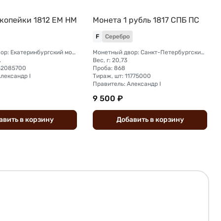
 копейки 1812 ЕМ НМ
Монета 1 рубль 1817 СПБ ПС
F
Серебро
Монетный двор: Екатеринбургский монетный двор
Монетный двор: Санкт-Петербургский монетный двор
.
Вес, г: 20,73
132085700
Проба: 868
лександр I
Тираж, шт: 11775000
Правитель: Александр I
9 500 ₽
авить
в
корзину
Добавить
в
корзину