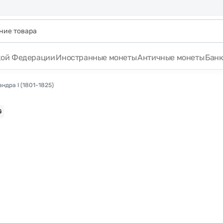
кой Федерации
Иностранные монеты
Античные монеты
Бан
ндра I (1801-1825)
G