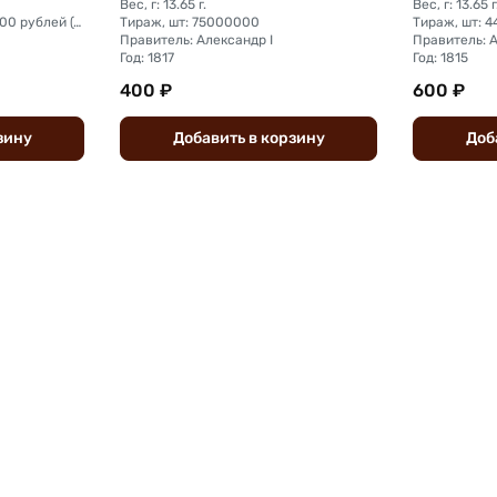
Вес, г: 13.65 г.
Вес, г: 13.65 г
Тираж, шт: на сумму 250 000 рублей (сумма 2 копейки + 1 копейка + деньга)
Тираж, шт: 75000000
Тираж, шт: 
Правитель: Александр I
Правитель: А
Год: 1817
Год: 1815
400 ₽
600 ₽
зину
Добавить
в
корзину
Доб