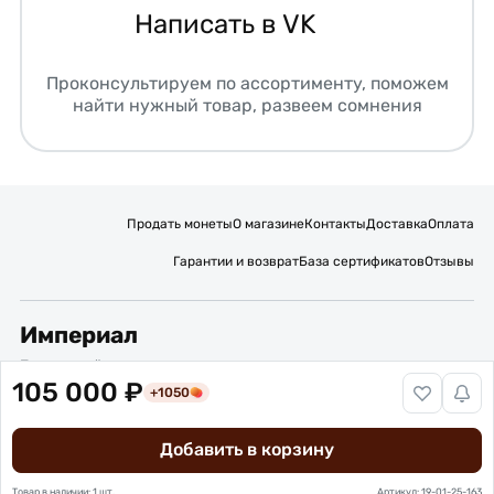
Написать в VK
Проконсультируем по ассортименту, поможем
найти нужный товар, развеем сомнения
Продать монеты
О магазине
Контакты
Доставка
Оплата
Гарантии и возврат
База сертификатов
Отзывы
Империал
Подписывайтесь на нас:
105 000 ₽
+1050
Вакансии
Публичная оферта
Политика обработки персональных данных
Добавить в корзину
Карта сайта
© 2016 – 2026 ИП Титов Александр Михайлович
Нумизматический интернет-магазин “Империал”
Товар в наличии: 1 шт.
Артикул: 19-01-25-163