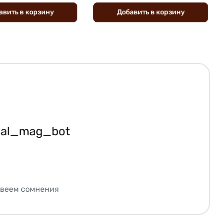
авить
в
корзину
Добавить
в
корзину
ial_mag_bot
звеем сомнения