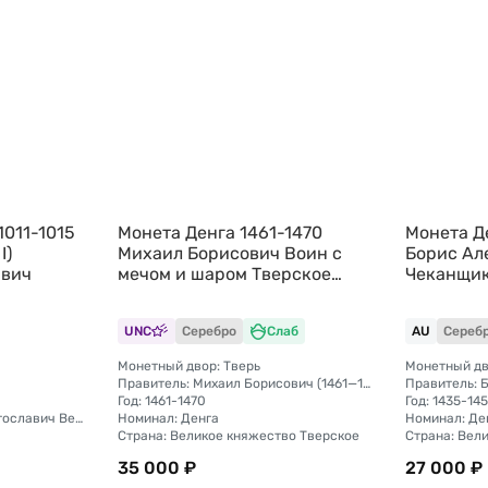
011-1015
Монета Денга 1461-1470
Монета Д
I)
Михаил Борисович Воин с
Борис Ал
авич
мечом и шаром Тверское
Чеканщик
княжество слаб ННР MS 61
княжеств
UNC
Серебро
Слаб
AU
Сереб
Монетный двор: Тверь
Монетный дв
Правитель: Михаил Борисович (1461—1485)
Год: 1461-1470
Год: 1435-14
Правитель: Владимир Святославич Великий (978 — 1015)
Номинал: Денга
Номинал: Де
Страна: Великое княжество Тверское
Страна: Вел
35 000 ₽
27 000 ₽