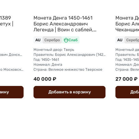
-1389
Монета Денга 1450-1461
Монета Д
тух |
Борис Александрович
Борис Ал
Легенда | Воин с саблей,
Чеканщик
тво слаб
рука в бок Тверское
княжеств
AU
Серебро
Слаб
AU
Сереб
княжество слаб ННР AU 58
Монетный двор: Тверь
Монетный дв
Правитель: Дмитрий Иванович Донской (1359—1389)
Правитель: Борис Александрович (1426 — 1461)
Год: 1450-1461
Год: 1435-14
Номинал: Денга
Номинал: Де
Страна: Великое княжество Московское
Страна: Великое княжество Тверское
Страна: Вел
40 000 ₽
27 000 ₽
зину
Добавить
в
корзину
Доб