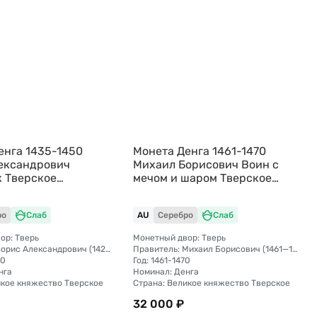
енга 1435-1450
Монета Денга 1461-1470
ександрович
Михаил Борисович Воин с
 Тверское
мечом и шаром Тверское
о слаб ННР AU 58
княжество слаб ННР AU 55
ро
Слаб
AU
Серебро
Слаб
ор: Тверь
Монетный двор: Тверь
Правитель: Борис Александрович (1426 - 1461)
Правитель: Михаил Борисович (1461—1485)
50
Год: 1461-1470
нга
Номинал: Денга
икое княжество Тверское
Страна: Великое княжество Тверское
32 000 ₽