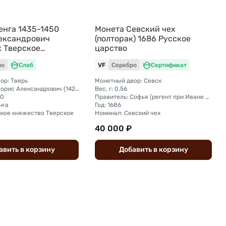
енга 1435-1450
Монета Севский чех
ександрович
(полторак) 1686 Русское
 Тверское
царство
о слаб ННР AU 58
ро
Слаб
VF
Серебро
Сертификат
ор: Тверь
Монетный двор: Севск
Правитель: Борис Александрович (1426 - 1461)
Вес, г: 0,56
50
Правитель: Софья (регент при Иване и Петре Алексеевичах)
нга
Год: 1686
икое княжество Тверское
Номинал: Севский чех
40 000 ₽
авить
в
корзину
Добавить
в
корзину