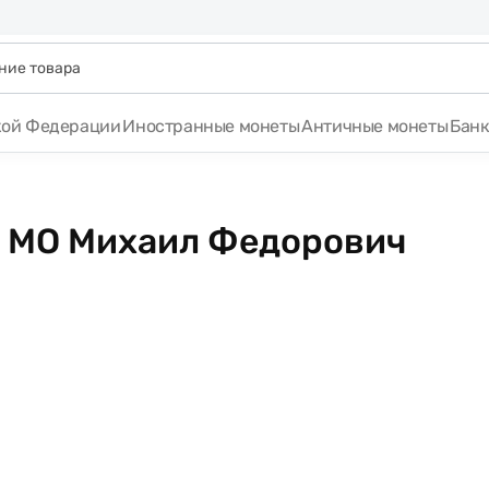
кой Федерации
Иностранные монеты
Античные монеты
Бан
5 МО Михаил Федорович