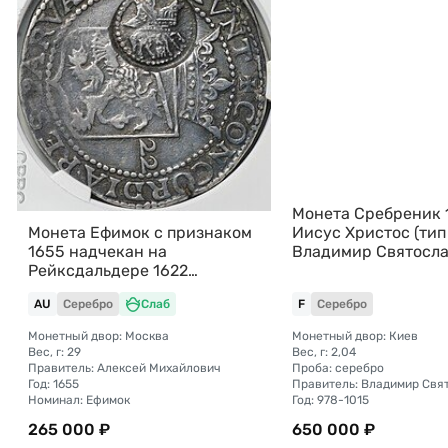
Монета Сребреник 1
Иисус Христос (тип 
Монета Ефимок с признаком
Владимир Святосл
1655 надчекан на
Рейксдальдере 1622
Фрисландии Алексей
AU
Серебро
Слаб
F
Серебро
Михайлович
Монетный двор: Москва
Монетный двор: Киев
Вес, г: 29
Вес, г: 2,04
Правитель: Алексей Михайлович
Проба: серебро
Год: 1655
Номинал: Ефимок
Год: 978-1015
265 000 ₽
650 000 ₽