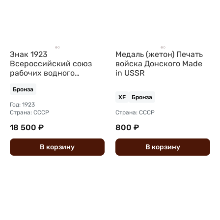
Знак 1923
Медаль (жетон) Печать
Всероссийский союз
войска Донского Made
рабочих водного
in USSR
транспорта СССР 5 лет
Бронза
бронза
XF
Бронза
Год: 1923
Страна: СССР
Страна: СССР
18 500 ₽
800 ₽
В
корзину
В
корзину