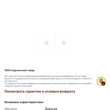
+
+
100% подлинный товар
Мы торгуем только подлинными предметами коллекционирования. Если товар
окажется подделкой, мы полностью вернем Вам деньги и компенсируем стоимость
экспертизы.
По запросу мы можем оформить независимое заключение о подлинности на любой
товар из нашего магазина.
Посмотреть гарантии и условия возврата
Основные характеристики
Металл
Бронза 