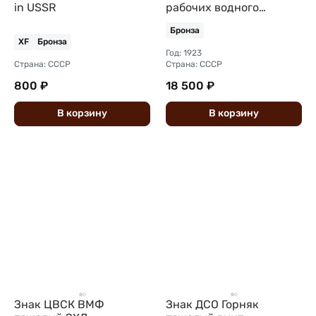
in USSR
рабочих водного
транспорта СССР 5 лет
Бронза
бронза
XF
Бронза
Год: 1923
Страна: СССР
Страна: СССР
800 ₽
18 500 ₽
В
корзину
В
корзину
Знак ЦВСК ВМФ
Знак ДСО Горняк