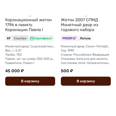
Коронационный жетон
Жетон 2007 СПМД
1796 в память
Монетный двор из
Коронации Павла I
годового набора
XF
Серебро
Сертификат
PROOF
Латунь
Монетный двор: Сузунский монетный двор (Сибирь)
Монетный двор: Санкт-Петербургский
Вес, г: 2,37
Год: 1999
Проба: 750
Страна: Российская Федерация
Тираж, шт: на сумму 200 000 рублей (сумма 2 копейки + 1 копейка + деньга + полушка).
Упаковка: Капсула для монеты
Правитель: Павел I
Состояние поля: Незначительные следы неправильного хранения - несколько слабозаметных микроцарапинок на поле монеты.
45 000 ₽
500 ₽
В
корзину
В
корзину