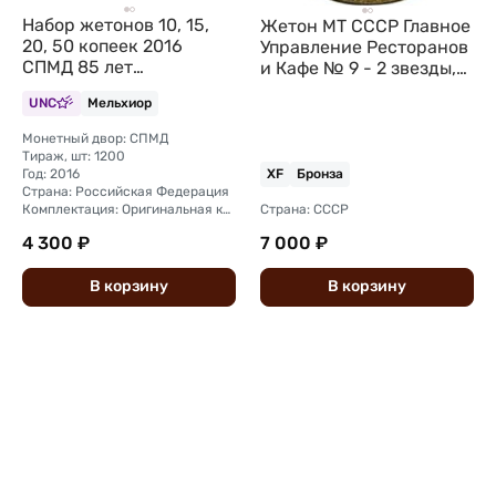
Набор жетонов 10, 15,
Жетон МТ СССР Главное
20, 50 копеек 2016
Управление Ресторанов
СПМД 85 лет
и Кафе № 9 - 2 звезды,
Арктикуголь
без пазов
UNC
Мельхиор
Шпицберген UNC
Мельхиор
Монетный двор: СПМД
Тираж, шт: 1200
Год: 2016
XF
Бронза
Страна: Российская Федерация
Комплектация: Оригинальная комплект монетного двора (футляр, капсула)
Страна: СССР
4 300 ₽
7 000 ₽
В
корзину
В
корзину