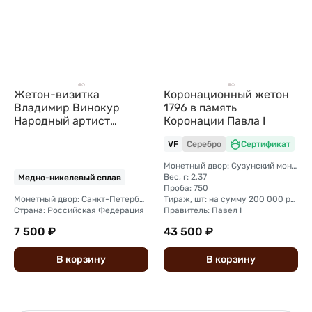
Жетон-визитка
Коронационный жетон
Владимир Винокур
1796 в память
Народный артист
Коронации Павла I
России Сохраняйте
VF
Серебро
Сертификат
улыбку СПМД медно-
никель (495)
Монетный двор: Сузунский монетный двор (Сибирь)
Вес, г: 2,37
Медно-никелевый сплав
Проба: 750
Монетный двор: Санкт-Петербургский
Тираж, шт: на сумму 200 000 рублей (сумма 2 копейки + 1 копейка + деньга + полушка).
Страна: Российская Федерация
Правитель: Павел I
7 500 ₽
43 500 ₽
В
корзину
В
корзину