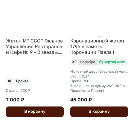
Жетон МТ СССР Главное
Коронационный жетон
Управление Ресторанов
1796 в память
и Кафе № 9 - 2 звезды,
Коронации Павла I
без пазов
XF
Серебро
Сертификат
Монетный двор: Сузунский монетный двор (Сибирь)
Вес, г: 2,37
Проба: 750
XF
Бронза
Тираж, шт: на сумму 200 000 рублей (сумма 2 копейки + 1 копейка + деньга + полушка).
Страна: СССР
Правитель: Павел I
7 000 ₽
45 000 ₽
В
корзину
В
корзину