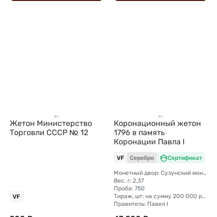
Жетон Министерство
Коронационный жетон
Торговли СССР № 12
1796 в память
Коронации Павла I
VF
Серебро
Сертификат
Монетный двор: Сузунский монетный двор (Сибирь)
Вес, г: 2,37
Проба: 750
Тираж, шт: на сумму 200 000 рублей (сумма 2 копейки + 1 копейка + деньга + полушка).
VF
Правитель: Павел I