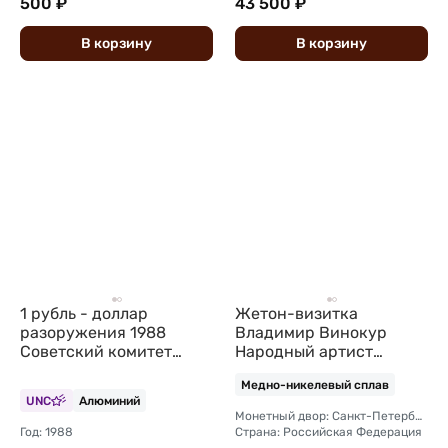
500 ₽
43 500 ₽
В
корзину
В
корзину
1 рубль - доллар
Жетон-визитка
разоружения 1988
Владимир Винокур
Советский комитет
Народный артист
защиты мира
России Сохраняйте
Медно-никелевый сплав
улыбку СПМД медно-
UNC
Алюминий
никель (495)
Монетный двор: Санкт-Петербургский
Год: 1988
Страна: Российская Федерация