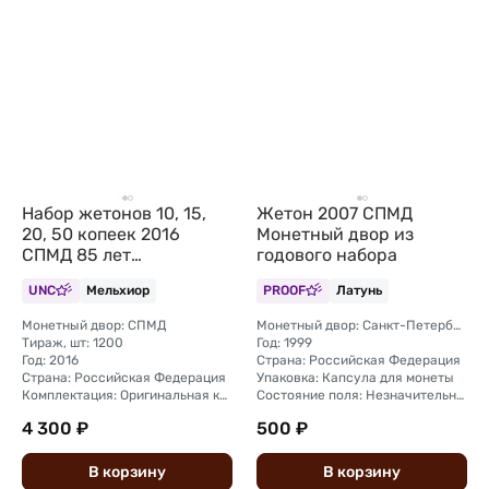
Набор жетонов 10, 15,
Жетон 2007 СПМД
20, 50 копеек 2016
Монетный двор из
СПМД 85 лет
годового набора
Арктикуголь
UNC
Мельхиор
PROOF
Латунь
Шпицберген UNC
Мельхиор
Монетный двор: СПМД
Монетный двор: Санкт-Петербургский
Тираж, шт: 1200
Год: 1999
Год: 2016
Страна: Российская Федерация
Страна: Российская Федерация
Упаковка: Капсула для монеты
Комплектация: Оригинальная комплект монетного двора (футляр, капсула)
Состояние поля: Незначительные следы неправильного хранения - несколько слабозаметных микроцарапинок на поле монеты.
4 300 ₽
500 ₽
В
корзину
В
корзину