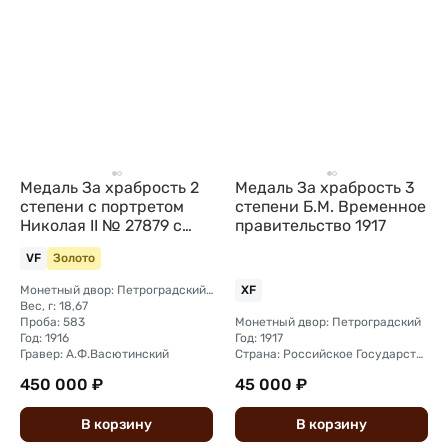
Медаль За храбрость 2
Медаль За храбрость 3
степени с портретом
степени Б.М. Временное
Николая II № 27879 с
правительство 1917
клеймом
VF
Золото
Монетный двор: Петроградский монетный двор
XF
Вес, г: 18,67
Проба: 583
Монетный двор: Петроградский
Год: 1916
Год: 1917
Гравер: А.Ф.Васютинский
Страна: Российское Государство (Временное правительство)
450 000 ₽
45 000 ₽
В
корзину
В
корзину