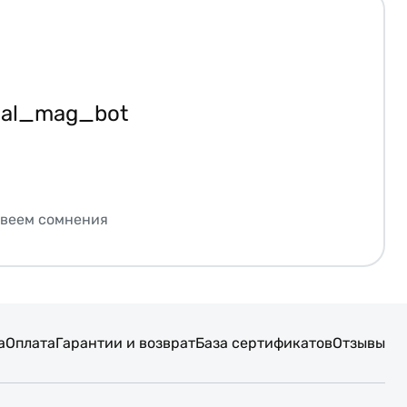
ial_mag_bot
звеем сомнения
а
Оплата
Гарантии и возврат
База сертификатов
Отзывы