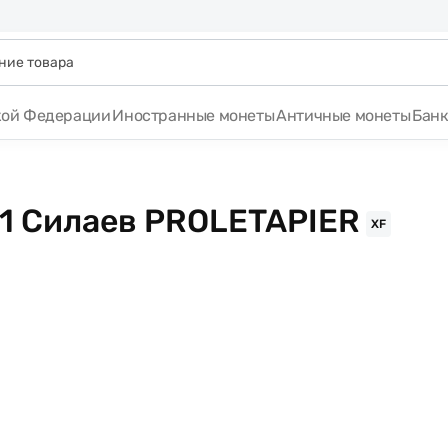
кой Федерации
Иностранные монеты
Античные монеты
Бан
21 Силаев PROLETAPIER
XF