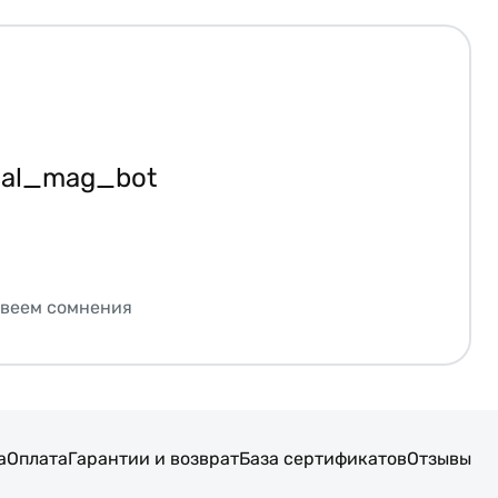
ial_mag_bot
звеем сомнения
а
Оплата
Гарантии и возврат
База сертификатов
Отзывы