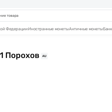
кой Федерации
Иностранные монеты
Античные монеты
Бан
1 Порохов
AU