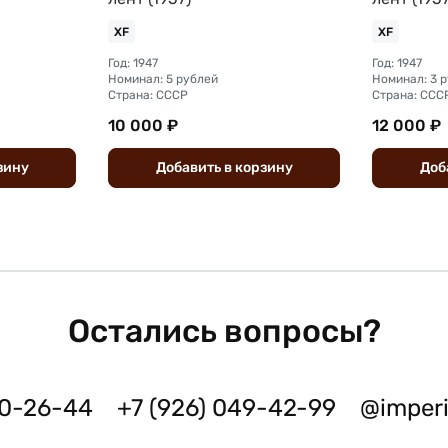
XF
XF
Год: 1947
Год: 1947
Номинал: 5 рублей
Номинал: 3 
Страна: СССР
Страна: ССС
10 000 ₽
12 000 ₽
зину
Добавить
в
корзину
Доб
Остались вопросы?
50-26-44
+7 (926) 049-42-99
@imper