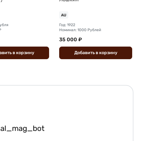
AU
рубля
Год: 1922
Р
Номинал: 1000 Рублей
35 000 ₽
авить
в
корзину
Добавить
в
корзину
ial_mag_bot