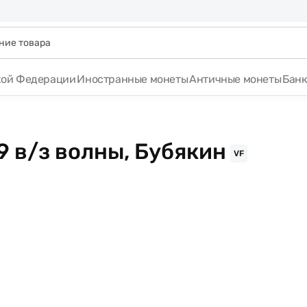
кой Федерации
Иностранные монеты
Античные монеты
Бан
9 в/з волны, Бубякин
VF