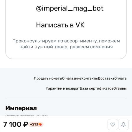
@imperial_mag_bot
Написать в VK
Проконсультируем по ассортименту, поможем
найти нужный товар, развеем сомнения
Продать монеты
О магазине
Контакты
Доставка
Оплата
Гарантии и возврат
База сертификатов
Отзывы
Империал
Подписывайтесь на нас:
7 100 ₽
+213
Вакансии
Публичная оферта