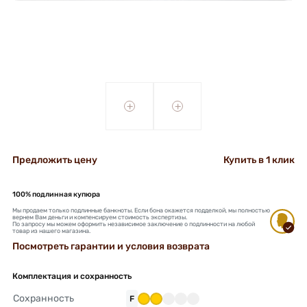
+
+
Предложить цену
Купить в 1 клик
100% подлинная купюра
Мы продаем только подлинные банкноты. Если бона окажется подделкой, мы полностью
вернем Вам деньги и компенсируем стоимость экспертизы.
По запросу мы можем оформить независимое заключение о подлинности на любой
товар из нашего магазина.
Посмотреть гарантии и условия возврата
Комплектация и сохранность
Сохранность
F