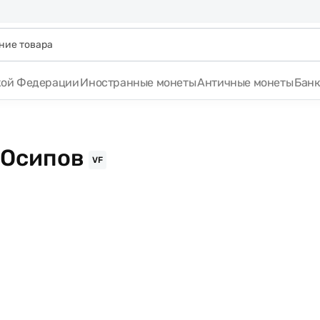
кой Федерации
Иностранные монеты
Античные монеты
Бан
 Осипов
VF