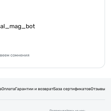
ial_mag_bot
звеем сомнения
а
Оплата
Гарантии и возврат
База сертификатов
Отзывы
Подписывайтесь на нас: