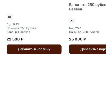
Банкнота 250 рубле
Беляев
XF
XF
Год: 1923
Номинал: 250 Рублей
Год: 1923
Кассир: Порохов
Номинал: 250 Рублей
22 500 ₽
25 000 ₽
Добавить
в
корзину
Добавить
в
кор