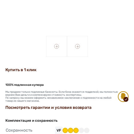
+
+
Купить в 1 клик
100% подлинная купюра
Мы продаем только подлинные банкноты. Если бона окажется подделкой, мы полностью
вернем Вам деньги и компенсируем стоимость экспертизы.
По запросу мы можем оформить независимое заключение о подлинности на любой
товар из нашего магазина.
Посмотреть гарантии и условия возврата
Комплектация и сохранность
Сохранность
VF