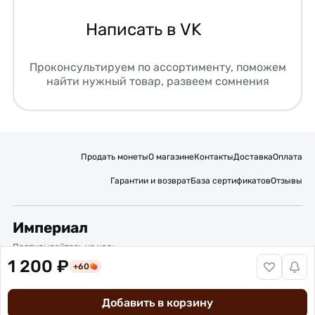
Написать в VK
Проконсультируем по ассортименту, поможем
найти нужный товар, развеем сомнения
Продать монеты
О магазине
Контакты
Доставка
Оплата
Гарантии и возврат
База сертификатов
Отзывы
Империал
Подписывайтесь на нас:
1 200 ₽
+60
Вакансии
Публичная оферта
Политика обработки персональных данных
Карта сайта
Добавить в корзину
© 2016 – 2026 ИП Титов Александр Михайлович