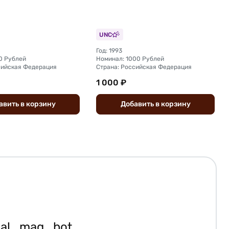
UNC
Год: 1993
0 Рублей
Номинал: 1000 Рублей
сийская Федерация
Страна: Российская Федерация
1 000 ₽
авить
в
корзину
Добавить
в
корзину
ial_mag_bot