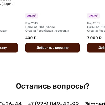
 (серия
UNC
UNC
Год: 2018
Год: 2001
Номинал: 100 Рублей
Номинал: 50
рация
Страна: Российская Федерация
Страна: Рос
400 ₽
7 000 ₽
зину
Добавить
в
корзину
Доб
Остались вопросы?
50-26-44
+7 (926) 049-42-99
@imper