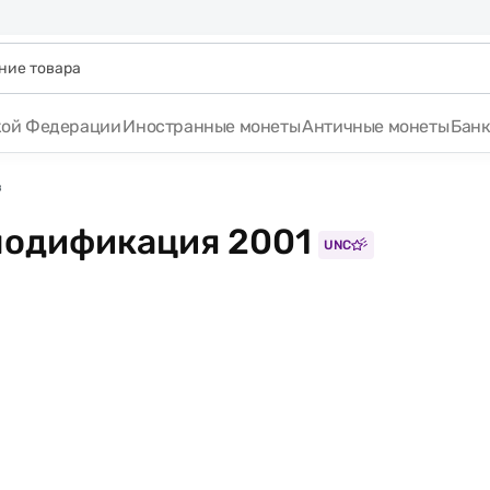
кой Федерации
Иностранные монеты
Античные монеты
Бан
в
 модификация 2001
UNC