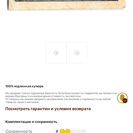
+
+
100% подлинная купюра
Мы продаем только подлинные банкноты. Если бона окажется подделкой, мы полностью
вернем Вам деньги и компенсируем стоимость экспертизы.
По запросу мы можем оформить независимое заключение о подлинности на любой
товар из нашего магазина.
Посмотреть гарантии и условия возврата
Комплектация и сохранность
Сохранность
F