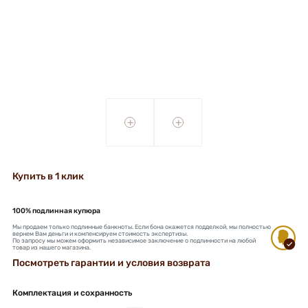
+
+
Купить в 1 клик
100% подлинная купюра
Мы продаем только подлинные банкноты. Если бона окажется подделкой, мы полностью
вернем Вам деньги и компенсируем стоимость экспертизы.
По запросу мы можем оформить независимое заключение о подлинности на любой
товар из нашего магазина.
Посмотреть гарантии и условия возврата
Комплектация и сохранность