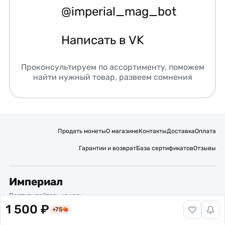
@imperial_mag_bot
Написать в VK
Проконсультируем по ассортименту, поможем
найти нужный товар, развеем сомнения
Продать монеты
О магазине
Контакты
Доставка
Оплата
Гарантии и возврат
База сертификатов
Отзывы
Империал
Подписывайтесь на нас:
1 500 ₽
+75
Вакансии
Публичная оферта