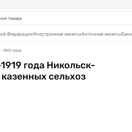
кой Федерации
Иностранные монеты
Античные монеты
Бан
- 1923 годов
-1919 года Никольск-
 казенных сельхоз