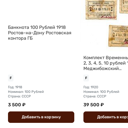
Банкнота 100 Рублей 1918
Ростов-на-Дону Ростовская
контора ГБ
Комплект Временны
2, 3, 4, 5, 10 рублей
Меджибожский
Общественный Коо
F
F
Жизнь Меджибож
Год: 1918
Год: 1920
Номинал: 100 Рублей
Номинал: 100 Рублей
Страна: СССР
Страна: СССР
3 500 ₽
39 500 ₽
Добавить
в
корзину
Добавить
в
кор