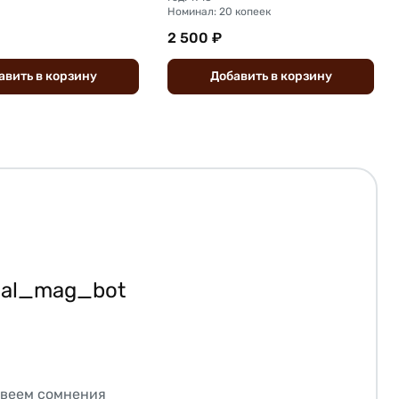
Номинал: 20 копеек
2 500 ₽
авить
в
корзину
Добавить
в
корзину
ial_mag_bot
звеем сомнения