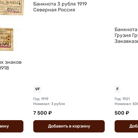
Банкнота 3 рубля 1919
Северная Россия
Банкнота
Грузия Г
Закавказ
х знаков
 1918
ператив
VF
F
Год: 1919
Год: 1921
Номинал: 3 рубля
Номинал: 50
7 500 ₽
500 ₽
зину
Добавить
в
корзину
Доб