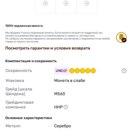
+
+
+
100% подлинная монета
Мы продаем только подлинные монеты. Если монета окажется подделкой, мы
полностью вернем Вам деньги и компенсируем стоимость экспертизы.
По запросу мы можем оформить независимое заключение о подлинности на любой
товар из нашего магазина.
Посмотреть гарантии и условия возврата
Комплектация и сохранность
Сохранность
UNC
Упаковка
Монета в слабе 
Грейд (шкала 
Шелдона)
MS63 
Грейдинговая 
компания
ННР 
Основные характеристики
Металл
Серебро 