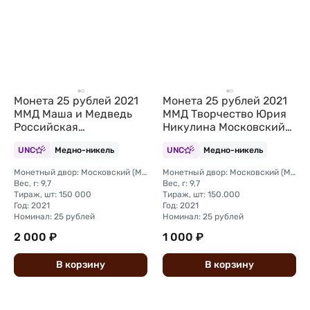
Монета 25 рублей 2021
Монета 25 рублей 2021
ММД Маша и Медведь
ММД Творчество Юрия
Российская
Никулина Московский
мультипликация
цирк (цветная, в
UNC
Медно-никель
UNC
Медно-никель
цветные, в блистере
блистере)
Монетный двор: Московский (ММД)
Монетный двор: Московский (ММД)
Вес, г: 9,7
Вес, г: 9,7
Тираж, шт: 150 000
Тираж, шт: 150.000
Год: 2021
Год: 2021
Номинал: 25 рублей
Номинал: 25 рублей
2 000 ₽
1 000 ₽
В
корзину
В
корзину