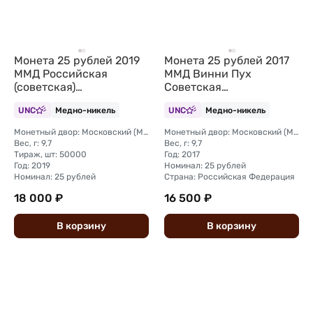
Монета 25 рублей 2019
Монета 25 рублей 2017
ММД Российская
ММД Винни Пух
(советская)
Советская
мультипликация Дед
мультипликация
UNC
Медно-никель
UNC
Медно-никель
Мороз и Лето (цветная, в
(цветная, в блистере)
блистере)
Монетный двор: Московский (ММД)
Монетный двор: Московский (ММД)
Вес, г: 9,7
Вес, г: 9,7
Тираж, шт: 50000
Год: 2017
Год: 2019
Номинал: 25 рублей
Номинал: 25 рублей
Страна: Российская Федерация
18 000 ₽
16 500 ₽
В
корзину
В
корзину