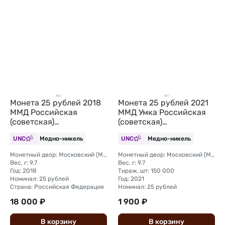
Монета 25 рублей 2018
Монета 25 рублей 2021
ММД Российская
ММД Умка Российская
(советская)
(советская)
мультипликация Ну
мультипликация
UNC
Медно-никель
UNC
Медно-никель
Погоди (цветная, в
цветные, в блистере
блистере)
Монетный двор: Московский (ММД)
Монетный двор: Московский (ММД)
Вес, г: 9,7
Вес, г: 9,7
Год: 2018
Тираж, шт: 150 000
Номинал: 25 рублей
Год: 2021
Страна: Российская Федерация
Номинал: 25 рублей
18 000 ₽
1 900 ₽
В
корзину
В
корзину