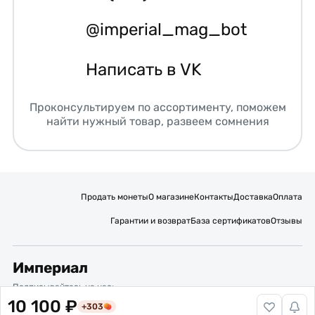
@imperial_mag_bot
Написать в VK
Проконсультируем по ассортименту, поможем
найти нужный товар, развеем сомнения
Продать монеты
О магазине
Контакты
Доставка
Оплата
Гарантии и возврат
База сертификатов
Отзывы
Империал
Подписывайтесь на нас:
10 100 ₽
+303
Вакансии