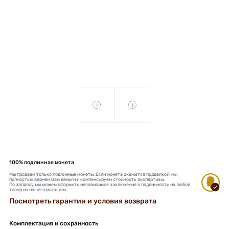
+
+
100% подлинная монета
Мы продаем только подлинные монеты. Если монета окажется подделкой, мы
полностью вернем Вам деньги и компенсируем стоимость экспертизы.
По запросу мы можем оформить независимое заключение о подлинности на любой
товар из нашего магазина.
Посмотреть гарантии и условия возврата
Комплектация и сохранность