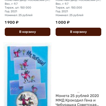
Монетный двор: Московский (ММД)
Монетный двор: Московский (ММД)
Вес, г: 9,7
Вес, г: 9,7
Тираж, шт: 150 000
Тираж, шт: 150.000
Год: 2021
Год: 2021
Номинал: 25 рублей
Номинал: 25 рублей
1 900 ₽
1 000 ₽
В
корзину
В
корзину
Монета 25 рублей 2020
ММД Крокодил Гена и
Чебурашка Советская