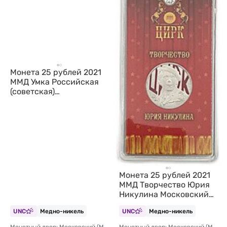
Монета 25 рублей 2021
ММД Умка Российская
(советская)
мультипликация
цветные, в блистере
Монета 25 рублей 2021
ММД Творчество Юрия
Никулина Московский
цирк (цветная, в
UNC
Медно-никель
UNC
Медно-никель
блистере)