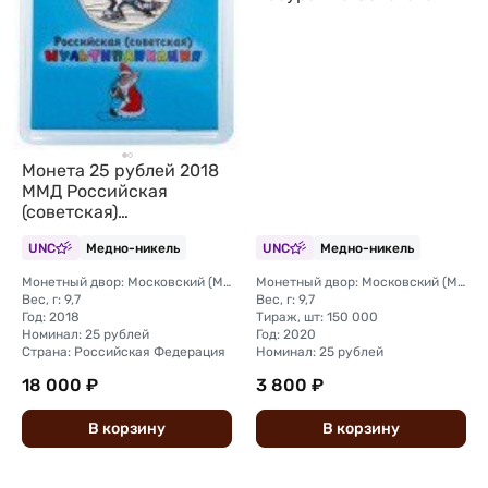
мультипликация
цветные, в блистере
Монета 25 рублей 2018
ММД Российская
(советская)
мультипликация Ну
UNC
Медно-никель
UNC
Медно-никель
Погоди (цветная, в
блистере)
Монетный двор: Московский (ММД)
Монетный двор: Московский (ММД)
Вес, г: 9,7
Вес, г: 9,7
Год: 2018
Тираж, шт: 150 000
Номинал: 25 рублей
Год: 2020
Страна: Российская Федерация
Номинал: 25 рублей
18 000 ₽
3 800 ₽
В
корзину
В
корзину