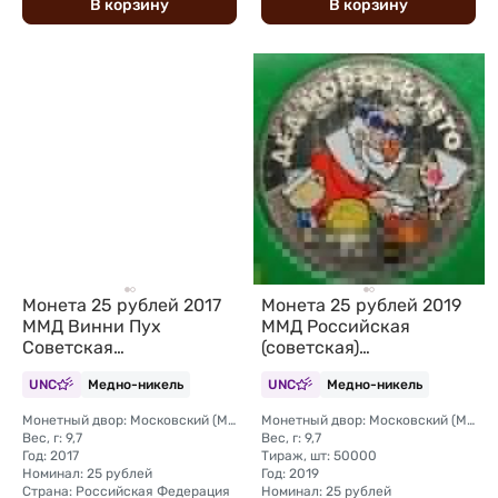
В
корзину
В
корзину
Монета 25 рублей 2017
Монета 25 рублей 2019
ММД Винни Пух
ММД Российская
Советская
(советская)
мультипликация
мультипликация Дед
UNC
Медно-никель
UNC
Медно-никель
(цветная, в блистере)
Мороз и Лето (цветная, в
блистере)
Монетный двор: Московский (ММД)
Монетный двор: Московский (ММД)
Вес, г: 9,7
Вес, г: 9,7
Год: 2017
Тираж, шт: 50000
Номинал: 25 рублей
Год: 2019
Страна: Российская Федерация
Номинал: 25 рублей