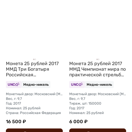
Монета 25 рублей 2017
Монета 25 рублей 2017
ММД Три Богатыря
ММД Чемпионат мира по
Российская
практической стрельбе
мультипликация
из карабина
UNC
Медно-никель
UNC
Медно-никель
(цветная, в блистере)
Монетный двор: Московский (ММД)
Монетный двор: Московский (ММД)
Вес, г: 9,7
Вес, г: 9,7
Год: 2017
Тираж, шт: 150000
Номинал: 25 рублей
Год: 2017
Страна: Российская Федерация
Номинал: 25 рублей
16 500 ₽
6 000 ₽