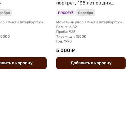
4
портрет, 135 лет со дня
рождения
ребро
PROOF
Серебро
Монетный двор: Санкт-Петербургский (СПМД)
Монетный двор: Санкт-Петербургский (СПМД)
Вес, г: 16,82
Проба: 925
150000
Тираж, шт: 15000
Год: 1998
5 000 ₽
авить
в
корзину
Добавить
в
корзину