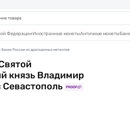
кой Федерации
Иностранные монеты
Античные монеты
Бан
 Банка России из драгоценных металлов
 Святой
й князь Владимир
с Севастополь
PROOF