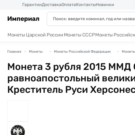
Россия
Гарантии
Доставка
Оплата
Контакты
Новинки
Империал
Монеты Царской России
Монеты СССР
Монеты Российс
Главная
Монеты
Монеты Российской Федерации
Монеты
Монета 3 рубля 2015 ММД
равноапостольный велики
Креститель Руси Херсоне