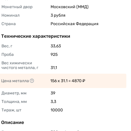
Монетный двор
Московский (ММД) 
Номинал
3 рубля 
Страна
Российская Федерация 
Технические характеристики
Вес, г
33,63 
Проба
925 
Вес химически 
чистого металла, г
31,1 
Цена металла
156 x 31.1 = 4870 ₽ 
Диаметр, мм
39 
Толщина, мм
3,3 
Тираж, шт
10000 
Описание