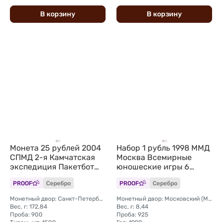
В
корзину
В
корзину
Монета 25 рублей 2004
Набор 1 рубль 1998 ММД
СПМД 2-я Камчатская
Москва Всемирные
экспедиция Пакетбот
юношеские игры 6
Св. Петр, Павел
монет (без упаковки)
PROOF
Серебро
PROOF
Серебро
Монетный двор: Санкт-Петербургский (СПМД)
Монетный двор: Московский (ММД)
Вес, г: 172,84
Вес, г: 8,44
Проба: 900
Проба: 925