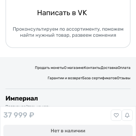
Написать в VK
Проконсультируем по ассортименту, поможем
найти нужный товар, развеем сомнения
Продать монеты
О магазине
Контакты
Доставка
Оплата
Гарантии и возврат
База сертификатов
Отзывы
Империал
Подписывайтесь на нас:
37 999 ₽
Вакансии
Публичная оферта
Политика обработки персональных данных
Карта сайта
Нет в наличии
© 2016 – 2026 ИП Титов Александр Михайлович