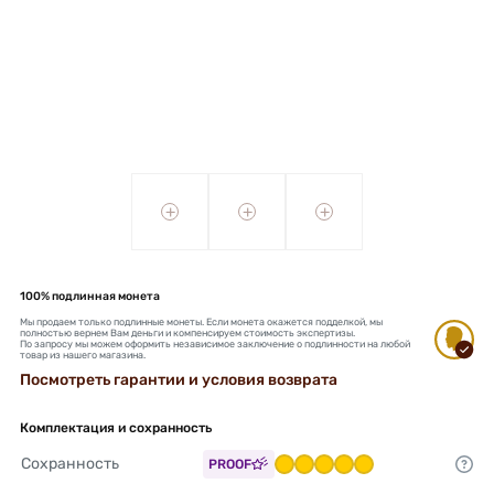
+
+
+
100% подлинная монета
Мы продаем только подлинные монеты. Если монета окажется подделкой, мы
полностью вернем Вам деньги и компенсируем стоимость экспертизы.
По запросу мы можем оформить независимое заключение о подлинности на любой
товар из нашего магазина.
Посмотреть гарантии и условия возврата
Комплектация и сохранность
Сохранность
PROOF